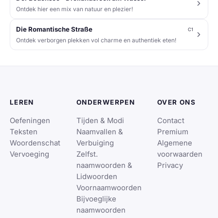
Ontdek hier een mix van natuur en plezier!
Die Romantische Straße
C1
Ontdek verborgen plekken vol charme en authentiek eten!
LEREN
ONDERWERPEN
OVER ONS
Oefeningen
Tijden & Modi
Contact
Teksten
Naamvallen &
Premium
Woordenschat
Verbuiging
Algemene
Vervoeging
Zelfst.
voorwaarden
naamwoorden &
Privacy
Lidwoorden
Voornaamwoorden
Bijvoeglijke
naamwoorden